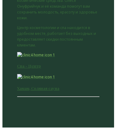
косметические средства. Олеся
Онуфрийчук и её команда помогут вам
сохранить молодость, красоту и здоровье
кожи.
Центр косметологии и спа находится в
удобном месте, работает без выходных и
предоставляет скидки постоянным
клиентам.
Спа - Центр
Хамам, Соляная сауна