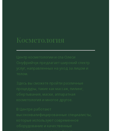
Косметология
Центр косметологии и спа Олеси
Онуфрийчук предлагает широкий спектр
услуг, направленных на уход за лицом и
телом.
Здесь вы сможете пройти различные
процедуры, такие как массаж, пилинг,
обертывания, маски, аппаратная
косметология и многое другое.
В Центре работают
высококвалифицированные специалисты,
которые используют современное
оборудование и качественные